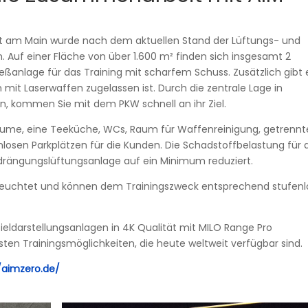
urt am Main wurde nach dem aktuellen Stand der Lüftungs- und
. Auf einer Fläche von über 1.600 m² finden sich insgesamt 2
anlage für das Training mit scharfem Schuss. Zusätzlich gibt 
n mit Laserwaffen zugelassen ist. Durch die zentrale Lage in
en, kommen Sie mit dem PKW schnell an ihr Ziel.
äume, eine Teeküche, WCs, Raum für Waffenreinigung, getrennt
losen Parkplätzen für die Kunden. Die Schadstoffbelastung für 
rängungslüftungsanlage auf ein Minimum reduziert.
leuchtet und können dem Trainingszweck entsprechend stufenl
Zieldarstellungsanlagen in 4K Qualität mit MILO Range Pro
en Trainingsmöglichkeiten, die heute weltweit verfügbar sind.
//aimzero.de/